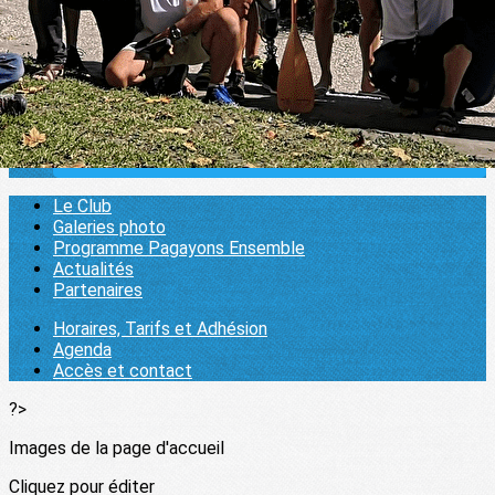
Partenaires
Pratiquer
▴
▾
Horaires, Tarifs et Adhésion
Agenda
Accès et contact
1000 pagaies
▴
▾
Se connecter
Le Club
Galeries photo
Programme Pagayons Ensemble
Actualités
Partenaires
Horaires, Tarifs et Adhésion
Agenda
Accès et contact
?>
Images de la page d'accueil
Cliquez pour éditer