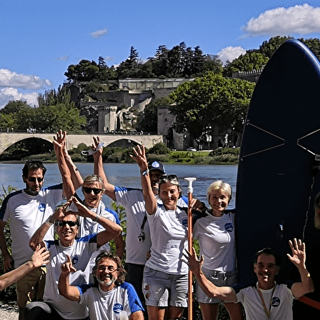
Menu
<
>
Le Club
Galeries photo
Programme Pagayons Ensemble
Actualités
Partenaires
Ajoutez un logo, un bouton, des réseaux sociaux
Cliquez pour éditer
Découvrir
▴
▾
Le Club
Galeries photo
Programme Pagayons Ensemble
Actualités