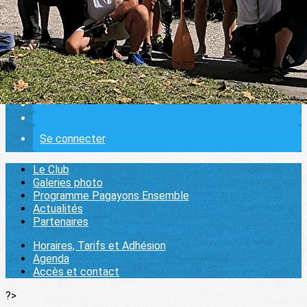
Programme Pagayons Ensemble
Actualités
Partenaires
Pratiquer
▴
▾
Horaires, Tarifs et Adhésion
Agenda
Accès et contact
1000 pagaies
▴
▾
Se connecter
Le Club
Galeries photo
Programme Pagayons Ensemble
Actualités
Partenaires
Horaires, Tarifs et Adhésion
Agenda
Accès et contact
?>