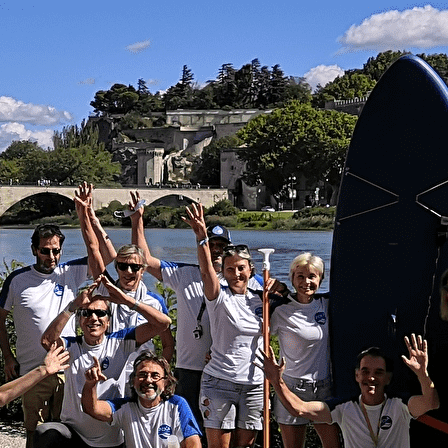
Exporter les lignes sélectionnées
Exporter toutes les colonnes
Exporter uniquement les colonnes affichées
Menu
<
>
Horaires, Tarifs et Adhésion
Agenda
Accès et contact
Ajoutez un logo, un bouton, des réseaux sociaux
Cliquez pour éditer
Découvrir
▴
▾
Le Club
Galeries photo