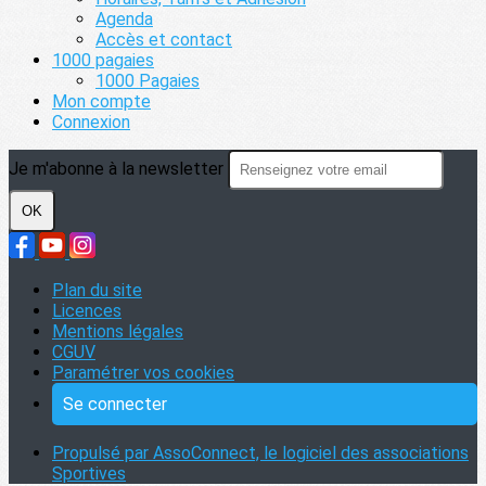
Agenda
Accès et contact
1000 pagaies
1000 Pagaies
Mon compte
Connexion
Je m'abonne à la newsletter
OK
Plan du site
Licences
Mentions légales
CGUV
Paramétrer vos cookies
Se connecter
Propulsé par AssoConnect, le logiciel des associations
Sportives