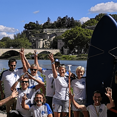
Exporter les lignes sélectionnées
Exporter toutes les colonnes
Exporter uniquement les colonnes affichées
Menu
Ajoutez un logo, un bouton, des réseaux sociaux
Cliquez pour éditer
Découvrir
▴
▾
Le Club
Galeries photo
Programme Pagayons Ensemble
Actualités
Partenaires
Pratiquer
▴
▾
Horaires, Tarifs et Adhésion
Agenda