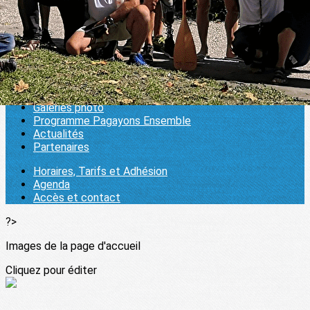
Accès et contact
1000 pagaies
▴
▾
Se connecter
Le Club
Galeries photo
Programme Pagayons Ensemble
Actualités
Partenaires
Horaires, Tarifs et Adhésion
Agenda
Accès et contact
?>
Images de la page d'accueil
Cliquez pour éditer