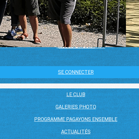
LE CLUB
GALERIES PHOTO
PRATIQUER
▴
▾
PROGRAMME PAGAYONS ENSEMBLE
ACTUALITÉS
HORAIRES, TARIFS ET ADHÉSION
PARTENAIRES
AGENDA
1000 PAGAIES
▴
▾
ACCÈS ET CONTACT
SE CONNECTER
LE CLUB
GALERIES PHOTO
PROGRAMME PAGAYONS ENSEMBLE
ACTUALITÉS