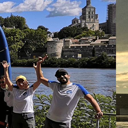
DÉCOUVRIR
▴
▾