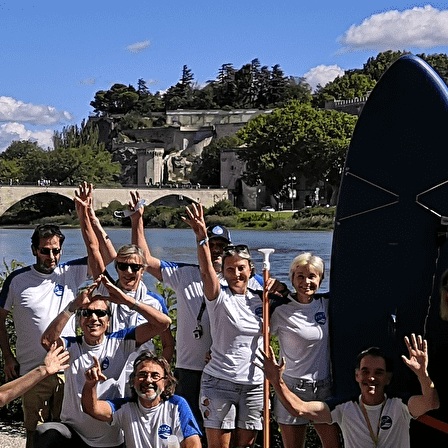
Menu
<
>
Le Club
Galeries photo
Programme Pagayons Ensemble
Actualités
Partenaires
Ajoutez un logo, un bouton, des réseaux sociaux
Cliquez pour éditer