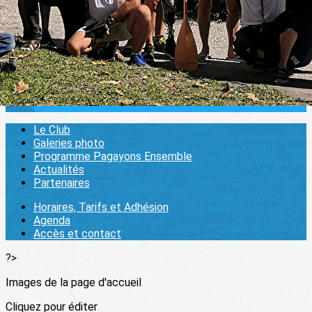
Partenaires
Pratiquer
▴
▾
Horaires, Tarifs et Adhésion
Agenda
Accès et contact
1000 pagaies
▴
▾
Se connecter
Le Club
Galeries photo
Programme Pagayons Ensemble
Actualités
Partenaires
Horaires, Tarifs et Adhésion
Agenda
Accès et contact
?>
Images de la page d'accueil
Cliquez pour éditer