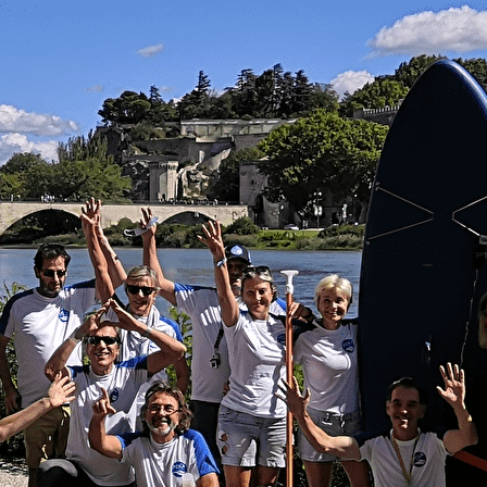
Menu
<
>
Le Club
Galeries photo
Programme Pagayons Ensemble
Actualités
Partenaires
Ajoutez un logo, un bouton, des réseaux sociaux
Cliquez pour éditer
Découvrir
▴
▾
Le Club
Galeries photo
Programme Pagayons Ensemble
Actualités