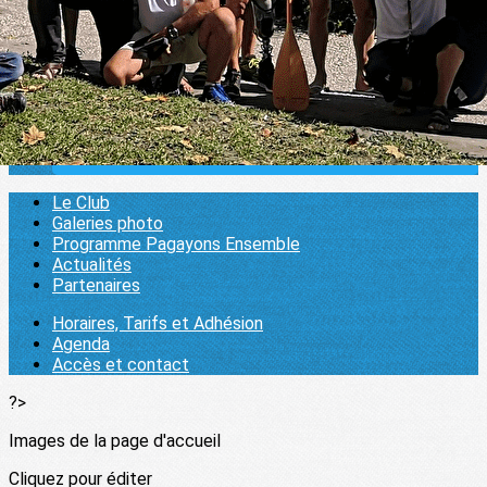
Partenaires
Pratiquer
▴
▾
Horaires, Tarifs et Adhésion
Agenda
Accès et contact
1000 pagaies
▴
▾
Se connecter
Le Club
Galeries photo
Programme Pagayons Ensemble
Actualités
Partenaires
Horaires, Tarifs et Adhésion
Agenda
Accès et contact
?>
Images de la page d'accueil
Cliquez pour éditer