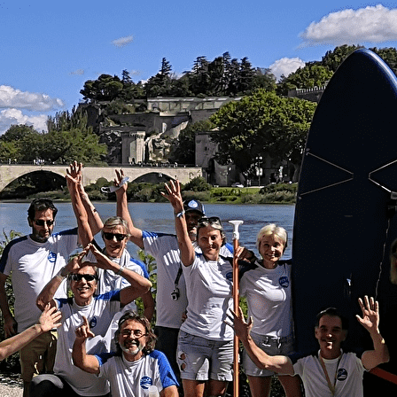
Menu
<
>
Le Club
Galeries photo
Programme Pagayons Ensemble
Actualités
Partenaires
Ajoutez un logo, un bouton, des réseaux sociaux
Cliquez pour éditer
Découvrir
▴
▾
Le Club
Galeries photo
Programme Pagayons Ensemble
Actualités